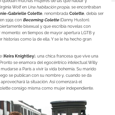
aún quedan muchas mujeres de las que hablar y
irginia Wolf en
Una habitación propia
, se encontraban
nie-Gabrielle Colette
, renombrada
Colette
, debía ser
 en 1991 con
Becoming Colette
(Danny Huston).
abiertamente bisexual y que escribía novelas con
jor momento: en tiempos de mayor apertura LGTB y
r historias como la de ella. Y se le ha hecho gran
e (
Keira Knightley
), una chica francesa que vive una
 Pronto se enamora del egocéntrico intelectual Willy
 mudarse a París a vivir la vida bohemia. Su marido
 luego se publican con su nombre y, cuando se da
e aprovechará la situación. Así comenzará el
Colette consigo misma como mujer independiente.