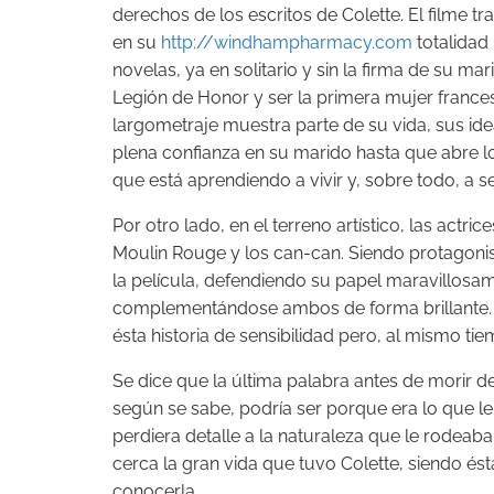
derechos de los escritos de Colette. El filme t
en su
http://windhampharmacy.com
totalidad 
novelas, ya en solitario y sin la firma de su ma
Legión de Honor y ser la primera mujer francesa
largometraje muestra parte de su vida, sus ide
plena confianza en su marido hasta que abre lo
que está aprendiendo a vivir y, sobre todo, a ser
Por otro lado, en el terreno artístico, las actr
Moulin Rouge y los can-can. Siendo protagonis
la película, defendiendo su papel maravillosa
complementándose ambos de forma brillante. 
ésta historia de sensibilidad pero, al mismo tie
Se dice que la última palabra antes de morir de
según se sabe, podría ser porque era lo que 
perdiera detalle a la naturaleza que le rodeab
cerca la gran vida que tuvo Colette, siendo és
conocerla.