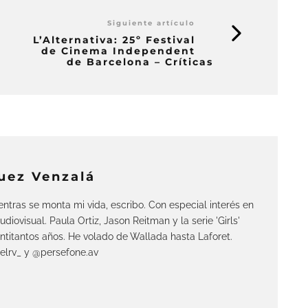
Siguiente artículo
L’Alternativa: 25º Festival
de Cinema Independent
de Barcelona – Críticas
uez Venzalá
ntras se monta mi vida, escribo. Con especial interés en
audiovisual. Paula Ortiz, Jason Reitman y la serie 'Girls'
ntitantos años. He volado de Wallada hasta Laforet.
elrv_ y @persefone.av