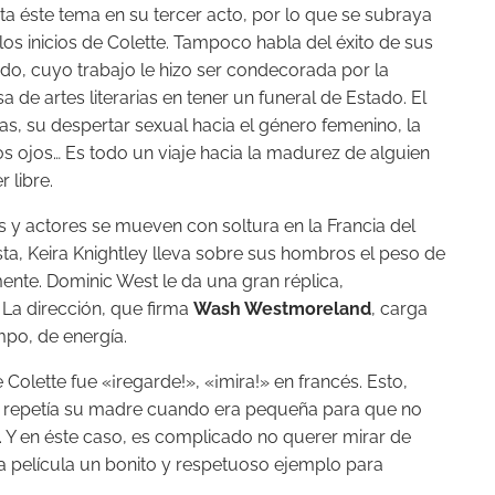
rata éste tema en su tercer acto, por lo que se subraya
los inicios de Colette. Tampoco habla del éxito de sus
rido, cuyo trabajo le hizo ser condecorada por la
 de artes literarias en tener un funeral de Estado. El
as, su despertar sexual hacia el género femenino, la
s ojos… Es todo un viaje hacia la madurez de alguien
 libre.
ices y actores se mueven con soltura en la Francia del
ta, Keira Knightley lleva sobre sus hombros el peso de
mente. Dominic West
le da una gran réplica,
La dirección, que firma
Wash Westmoreland
, carga
mpo, de energía.
 Colette fue «¡regarde!», «¡mira!» en francés. Esto,
le repetía su madre cuando era pequeña para que no
a. Y en éste caso, es complicado no querer mirar de
ta película un bonito y respetuoso ejemplo para