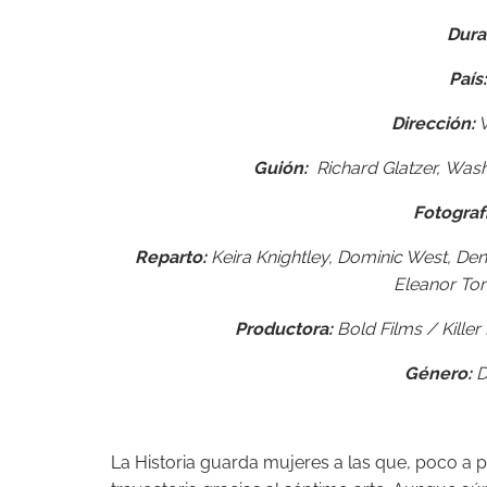
Dura
País:
Dirección:
W
Guión:
Richard Glatzer,
Wash
Fotografí
Reparto:
Keira Knightley, Dominic West, De
Eleanor Tom
Productora:
Bold Films / Kille
Género:
D
La Historia guarda mujeres a las que, poco a p