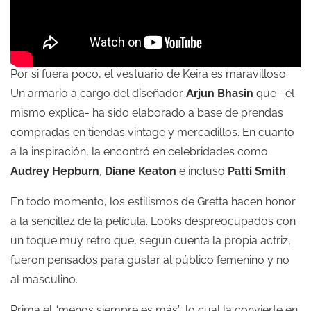
Por si fuera poco, el vestuario de Keira es maravilloso.
Un armario a cargo del diseñador
Arjun Bhasin
que –él
mismo explica- ha sido elaborado a base de prendas
compradas en tiendas vintage y mercadillos. En cuanto
a la inspiración, la encontró en celebridades como
Audrey Hepburn
,
Diane Keaton
e incluso
Patti Smith
.
En todo momento, los estilismos de Gretta hacen honor
a la sencillez de la película. Looks despreocupados con
un toque muy retro que, según cuenta la propia actriz,
fueron pensados para gustar al público femenino y no
al masculino.
Prima el “menos siempre es más”, lo cual la convierte en