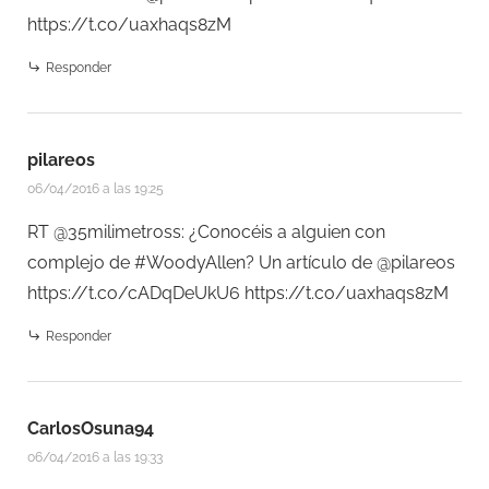
https://t.co/uaxhaqs8zM
Responder
pilareos
06/04/2016 a las 19:25
RT @35milimetross: ¿Conocéis a alguien con
complejo de #WoodyAllen? Un artículo de @pilareos
https://t.co/cADqDeUkU6
https://t.co/uaxhaqs8zM
Responder
CarlosOsuna94
06/04/2016 a las 19:33