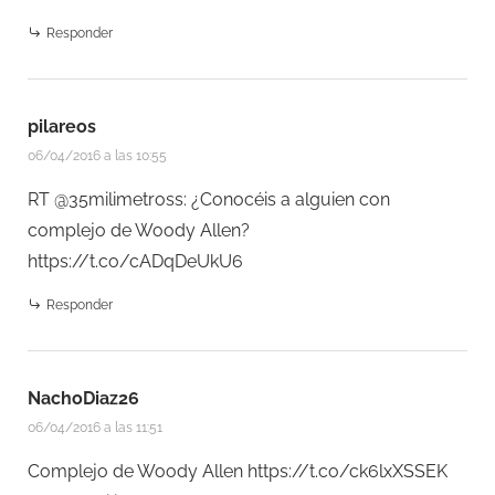
Responder
pilareos
06/04/2016 a las 10:55
RT @35milimetross: ¿Conocéis a alguien con
complejo de Woody Allen?
https://t.co/cADqDeUkU6
Responder
NachoDiaz26
06/04/2016 a las 11:51
Complejo de Woody Allen
https://t.co/ck6lxXSSEK