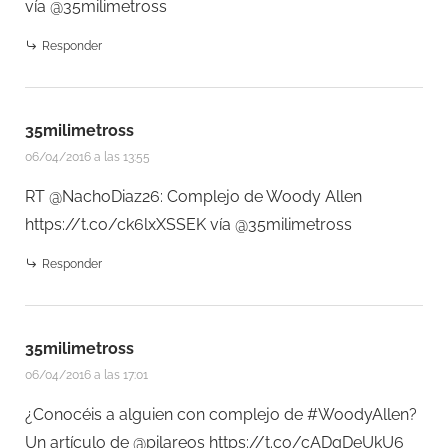
vía @35milimetross
Responder
35milimetross
06/04/2016 a las 13:55
RT @NachoDiaz26: Complejo de Woody Allen
https://t.co/ck6lxXSSEK
vía @35milimetross
Responder
35milimetross
06/04/2016 a las 17:01
¿Conocéis a alguien con complejo de #WoodyAllen?
Un artículo de @pilareos
https://t.co/cADqDeUkU6