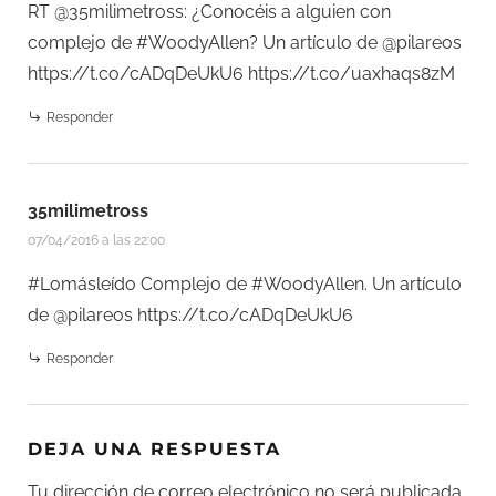
RT @35milimetross: ¿Conocéis a alguien con
complejo de #WoodyAllen? Un artículo de @pilareos
https://t.co/cADqDeUkU6
https://t.co/uaxhaqs8zM
Responder
35milimetross
07/04/2016 a las 22:00
#Lomásleído Complejo de #WoodyAllen. Un artículo
de @pilareos
https://t.co/cADqDeUkU6
Responder
DEJA UNA RESPUESTA
Tu dirección de correo electrónico no será publicada.