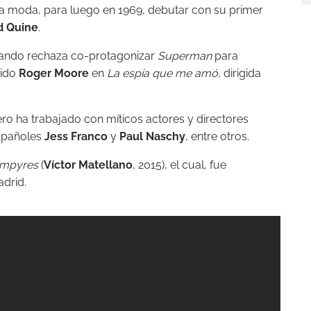
la moda, para luego en 1969, debutar con su primer
d Quine
.
uando rechaza co-protagonizar
Superman
para
cido
Roger Moore
en
La espía que me amó
, dirigida
ro ha trabajado con míticos actores y directores
españoles
Jess Franco
y
Paul Naschy
, entre otros.
mpyres
(
Víctor Matellano
, 2015), el cual, fue
adrid.