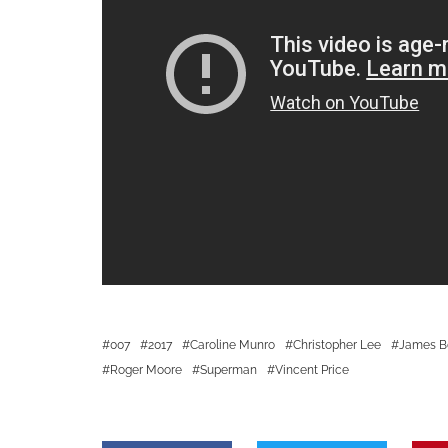
007
2017
Caroline Munro
Christopher Lee
James B
Roger Moore
Superman
Vincent Price