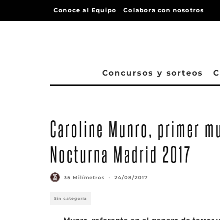
Conoce al Equipo
Colabora con nosotros
Concursos y sorteos
C
Caroline Munro, primer m
Nocturna Madrid 2017
35 Milímetros
·
24/08/2017
Sin categoría