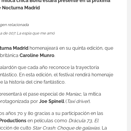
y mítica chica Bond estará presente en la próxima
e Nocturna Madrid
a de 007:
La espia que me amó
turna Madrid
homenajeará en su quinta edición, que
 británica
Caroline Munro
.
galardón que cada año reconoce la trayectoria
ntástico. En esta edición, el festival rendirá homenaje
la historia del cine fantástico.
presentará el pase especial de
Maniac,
la mítica
protagonizada por
Joe Spinell
(
Taxi driver
).
s años 70 y 80 gracias a su participación en las
Productions
en películas como
Drácula 73,
El
ficción de culto
Star Crash: Choque de galaxias.
La