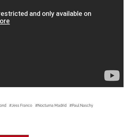
ond
Jess Franco
Nocturna Madrid
Paul Naschy