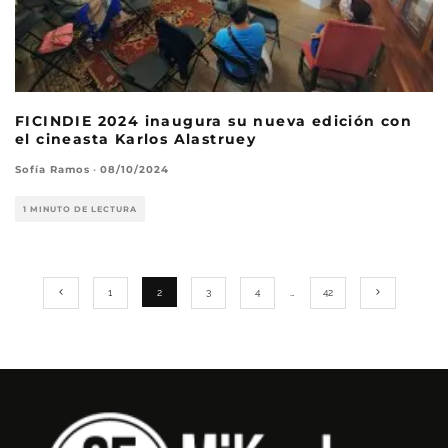
FICINDIE 2024 inaugura su nueva edición con
el cineasta Karlos Alastruey
Sofía Ramos
·
08/10/2024
1 MINUTO DE LECTURA
1
2
3
4
…
42