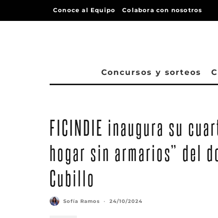
Conoce al Equipo
Colabora con nosotros
Concursos y sorteos
C
FICINDIE inaugura su cuar
hogar sin armarios” del 
Cubillo
Sofía Ramos
·
24/10/2024