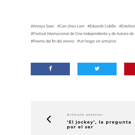
Amaya Saez
Can-zhao Lam
Eduardo Cubillo
Estefaní
Festival Internacional de Cine Independiente y de Autoría de
Poema del fin del verano
Un hogar sin armarios
Artículo anterior
‘El jockey’, la pregunta
por el ser