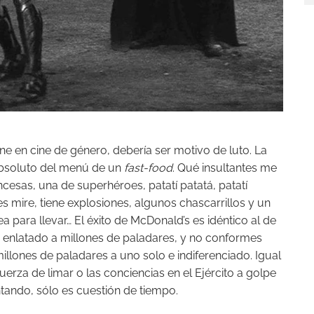
ne en cine de género, debería ser motivo de luto. La
 absoluto del menú de un
fast-food
. Qué insultantes me
cesas, una de superhéroes, patatí patatá, patatí
s mire, tiene explosiones, algunos chascarrillos y un
para llevar… El éxito de McDonald’s es idéntico al de
nlatado a millones de paladares, y no conformes
illones de paladares a uno solo e indiferenciado. Igual
erza de limar o las conciencias en el Ejército a golpe
tando, sólo es cuestión de tiempo.