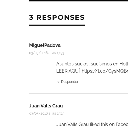
3 RESPONSES
MiguelPadova
03/05/2016 a las 17:33
Asuntos sucios, sucísimos en Hol
LEER AQUÍ:
https://t.co/GysMQ
Responder
Juan Valls Grau
03/05/2016 a las 23:23
Juan Valls Grau
liked this on Face