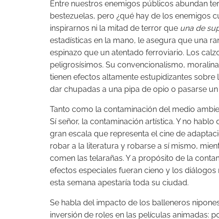
Entre nuestros enemigos públicos abundan terro
bestezuelas, pero ¿qué hay de los enemigos cul
inspirarnos ni la mitad de terror que
una de su
estadísticas en la mano, le asegura que una ra
espinazo que un atentado ferroviario. Los ca
peligrosísimos. Su convencionalismo, moralina 
tienen efectos altamente estupidizantes sobre 
dar chupadas a una pipa de opio o pasarse un r
Tanto como la contaminación del medio ambient
Sí señor, la contaminación artística. Y no hablo 
gran escala que representa el cine de adaptac
robar a la literatura y robarse a sí mismo, mie
comen las telarañas. Y a propósito de la conta
efectos especiales fueran cieno y los diálogos 
esta semana apestaría toda su ciudad.
Se habla del impacto de los balleneros nipones
inversión de roles en las películas animadas: p