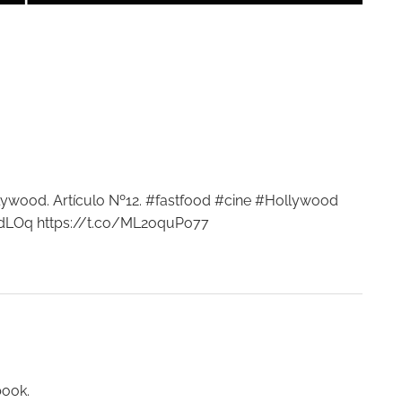
lywood. Artículo Nº12. #fastfood #cine #Hollywood
BdLOq
https://t.co/ML2oquPo77
book.