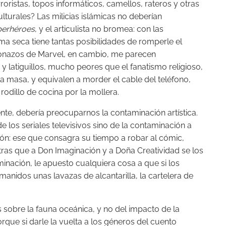
ristas, topos informáticos, camellos, rateros y otras
turales? Las milicias islámicas no deberían
perhéroes
, y el articulista no bromea: con las
ma seca tiene tantas posibilidades de romperle el
lzonazos de Marvel, en cambio, me parecen
y latiguillos, mucho peores que el fanatismo religioso,
la masa, y equivalen a morder el cable del teléfono,
odillo de cocina por la mollera.
e, debería preocuparnos la contaminación artística.
de los seriales televisivos sino de la contaminación a
ión: ese que consagra su tiempo a robar al cómic,
ntras que a Don Imaginación y a Doña Creatividad se los
minación, le apuesto cualquiera cosa a que si los
manidos unas lavazas de alcantarilla, la cartelera de
 sobre la fauna oceánica, y no del impacto de la
orque si darle la vuelta a los géneros del cuento