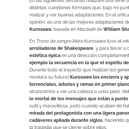
En las siguientes semanas realizaré una serie de
distintas cuestiones formales que, bajo mi pun
realizar y ver buenas adaptaciones. En el artíc
opinión, es una de las mejores adaptaciones de 
Kurosawa
, basada en
Macbeth
de
William Sh
En
Trono de sangre
Akira Kurosawa tuvo el reto
arrolladoras de Shakespeare
, y para llevar 
estética épica
en una dirección completamente
ejemplo la secuencia en la que el espíritu de
Durante todo el trayecto que realizan los gener
revelará su futuro)
Kurosawa los encierra y a
torrenciales, árboles y ramas en primer plan
alcanzamos a ver una cabeza o unos pies), ni
lo mortal de los mensajes que están a punto 
sutil y maravillosa, justo cuando acaban de hab
mirada del protagonista con una ligera pano
cadáveres apilada durante siglos
, haciendo 
la tragedia que se cierne sobre ellos.