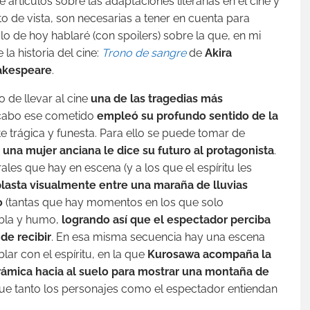
 artículos sobre las adaptaciones literarias en el cine y
to de vista, son necesarias a tener en cuenta para
ulo de hoy hablaré (con spoilers) sobre la que, en mi
la historia del cine:
Trono de sangre
de
Akira
akespeare
.
 de llevar al cine
una de las tragedias más
a cabo ese cometido
empleó su profundo sentido de la
 trágica y funesta. Para ello se puede tomar de
 una mujer anciana le dice su futuro al protagonista
.
ales que hay en escena (y a los que el espíritu les
plasta visualmente entre una maraña de lluvias
o
(tantas que hay momentos en los que solo
ebla y humo,
logrando así que el espectador perciba
de recibir
. En esa misma secuencia hay una escena
lar con el espíritu, en la que
Kurosawa acompaña la
rámica hacia al suelo para mostrar una montaña de
que tanto los personajes como el espectador entiendan