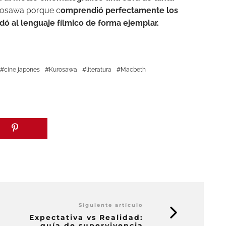
Kurosawa porque c
omprendió perfectamente los
dó al lenguaje fílmico de forma ejemplar.
cine japones
Kurosawa
literatura
Macbeth
Siguiente artículo
Expectativa vs Realidad:
guía de supervivencia