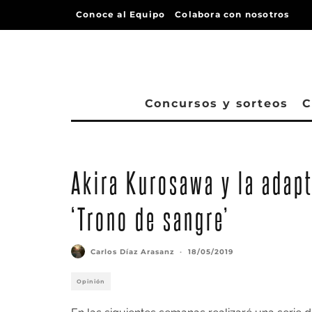
Conoce al Equipo
Colabora con nosotros
Concursos y sorteos
C
Akira Kurosawa y la adapt
‘Trono de sangre’
Carlos Díaz Arasanz
·
18/05/2019
Opinión