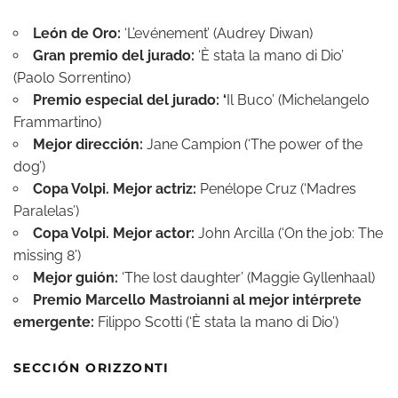
León de Oro:
‘L’evénement’ (Audrey Diwan)
Gran premio del jurado:
‘È stata la mano di Dio’
(Paolo Sorrentino)
Premio especial del jurado: ‘
Il Buco’ (Michelangelo
Frammartino)
Mejor dirección:
Jane Campion (‘The power of the
dog’)
Copa Volpi. Mejor actriz:
Penélope Cruz (‘Madres
Paralelas’)
Copa Volpi. Mejor actor:
John Arcilla (‘On the job: The
missing 8’)
Mejor guión:
‘The lost daughter’ (Maggie Gyllenhaal)
Premio Marcello Mastroianni al mejor intérprete
emergente:
Filippo Scotti (‘È stata la mano di Dio’)
SECCIÓN ORIZZONTI