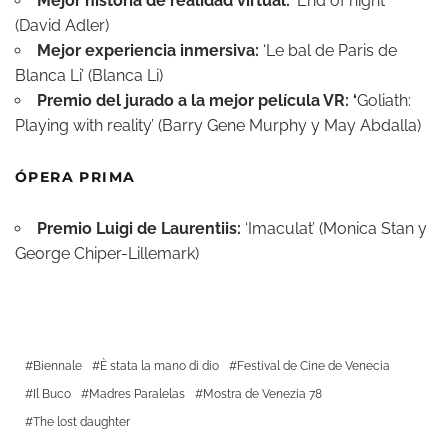
Mejor historia de realidad virtual:
‘End of night’
(David Adler)
Mejor experiencia inmersiva:
‘Le bal de Paris de
Blanca Li’ (Blanca Li)
Premio del jurado a la mejor película VR: ‘
Goliath:
Playing with reality’ (Barry Gene Murphy y May Abdalla)
ÓPERA PRIMA
Premio Luigi de Laurentiis:
‘Imaculat’ (Monica Stan y
George Chiper-Lillemark)
Biennale
È stata la mano di dio
Festival de Cine de Venecia
Il Buco
Madres Paralelas
Mostra de Venezia 78
The lost daughter