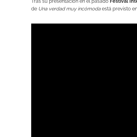
Tras su presentación en el pasado
Festival In
de
Una verdad muy incómoda
está previsto e