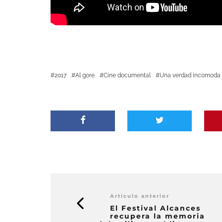
2017
Al gore
Cine documental
Una verdad incomoda
Artículo anterior
El Festival Alcances
recupera la memoria