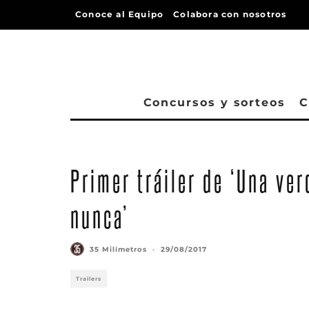
Conoce al Equipo
Colabora con nosotros
Concursos y sorteos
C
Primer tráiler de ‘Una ve
nunca’
35 Milímetros
·
29/08/2017
Trailers