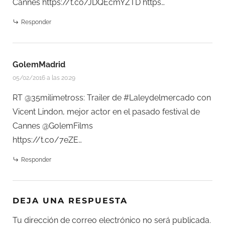
Cannes
https://t.co/JDQEcmYZTD
https…
Responder
GolemMadrid
05/02/2016 a las 20:29
RT @35milimetross: Trailer de #Laleydelmercado con
Vicent Lindon, mejor actor en el pasado festival de
Cannes @GolemFilms
https://t.co/7eZE…
Responder
DEJA UNA RESPUESTA
Tu dirección de correo electrónico no será publicada.