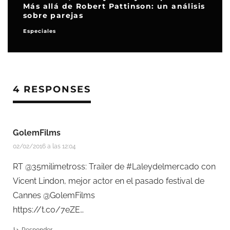
Más allá de Robert Pattinson: un análisis
sobre parejas
Especiales
4 RESPONSES
GolemFilms
02/02/2016 a las 12:04
RT @35milimetross: Trailer de #Laleydelmercado con
Vicent Lindon, mejor actor en el pasado festival de
Cannes @GolemFilms
https://t.co/7eZE…
Responder