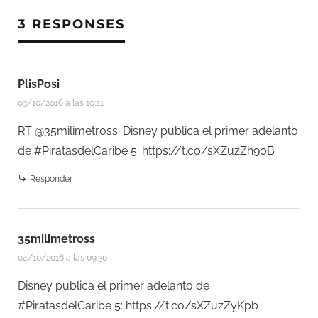
3 RESPONSES
PlisPosi
03/10/2016 a las 10:21
RT @35milimetross: Disney publica el primer adelanto
de #PiratasdelCaribe 5:
https://t.co/sXZuzZh90B
Responder
35milimetross
04/10/2016 a las 09:30
Disney publica el primer adelanto de
#PiratasdelCaribe 5:
https://t.co/sXZuzZyKpb