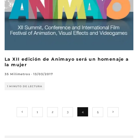
La XII edición de Animayo será un homenaje a
la mujer
35 Milímetros
·
13/03/2017
1 MINUTO DE LECTURA
1
2
3
4
5