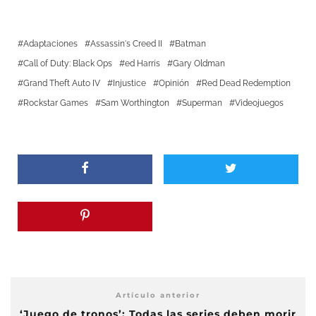
Adaptaciones
Assassin's Creed II
Batman
Call of Duty: Black Ops
ed Harris
Gary Oldman
Grand Theft Auto IV
Injustice
Opinión
Red Dead Redemption
Rockstar Games
Sam Worthington
Superman
Videojuegos
Artículo anterior
‘Juego de tronos’: Todas las series deben morir