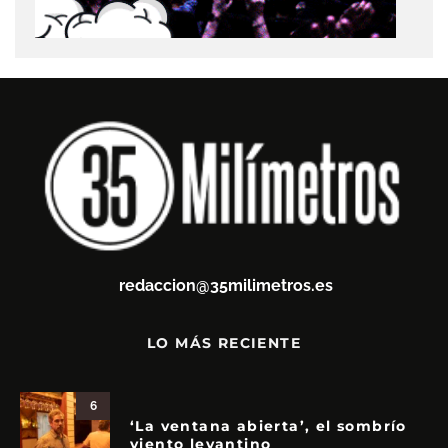
redaccion@35milimetros.es
LO MÁS RECIENTE
6
‘La ventana abierta’, el sombrío
viento levantino