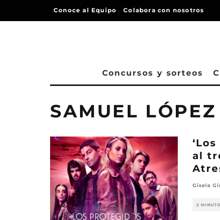
Conoce al Equipo
Colabora con nosotros
Concursos y sorteos
C
SAMUEL LÓPEZ
‘Los
al t
Atr
Gisela Gi
2 MINUT