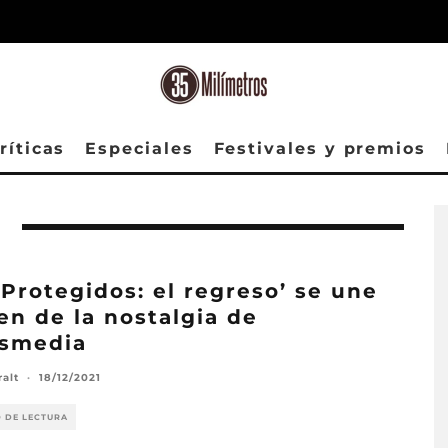
ríticas
Especiales
Festivales y premios
 Protegidos: el regreso’ se une
ren de la nostalgia de
esmedia
ralt
·
18/12/2021
O DE LECTURA