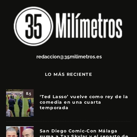
redaccion@35milimetros.es
LO MÁS RECIENTE
8.5
‘Ted Lasso’ vuelve como rey de la
comedia en una cuarta
temporada
San Diego Comic-Con Málaga
suma a Taz Skylar y el reparto de