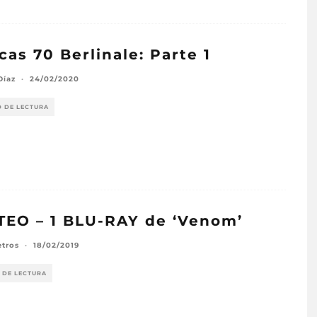
icas 70 Berlinale: Parte 1
Díaz
·
24/02/2020
O DE LECTURA
EO – 1 BLU-RAY de ‘Venom’
etros
·
18/02/2019
 DE LECTURA