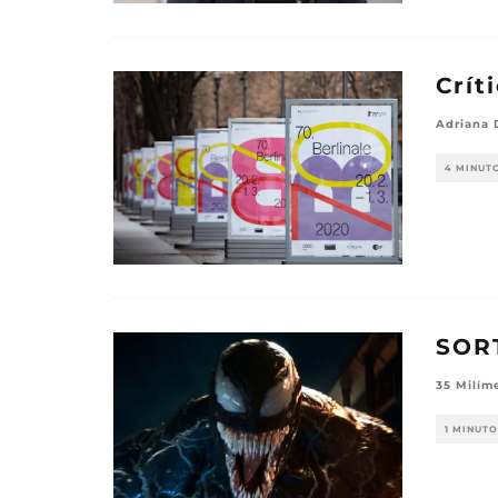
Crít
Adriana 
4 MINUT
SORT
35 Milím
1 MINUTO