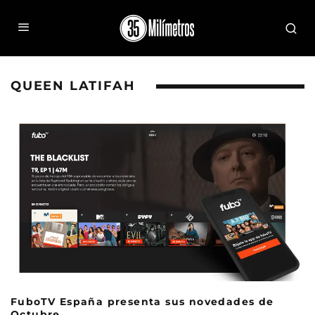
QUEEN LATIFAH
FuboTV España presenta sus novedades de
Octubre