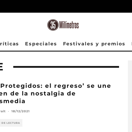
ríticas
Especiales
Festivales y premios
E
 Protegidos: el regreso’ se une
ren de la nostalgia de
esmedia
ralt
·
18/12/2021
O DE LECTURA