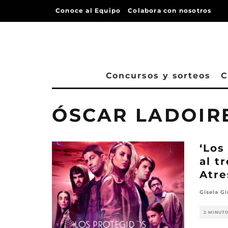
Conoce al Equipo
Colabora con nosotros
Concursos y sorteos
C
ÓSCAR LADOIR
‘Los
al t
Atr
Gisela Gi
2 MINUT