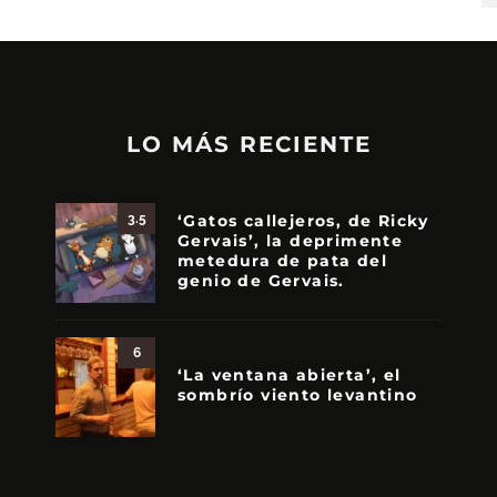
LO MÁS RECIENTE
‘Gatos callejeros, de Ricky
3.5
Gervais’, la deprimente
metedura de pata del
genio de Gervais.
6
‘La ventana abierta’, el
sombrío viento levantino