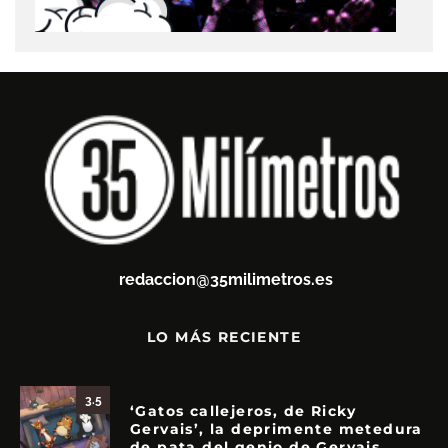
redaccion@35milimetros.es
LO MÁS RECIENTE
3.5
‘Gatos callejeros, de Ricky
Gervais’, la deprimente metedura
de pata del genio de Gervais.