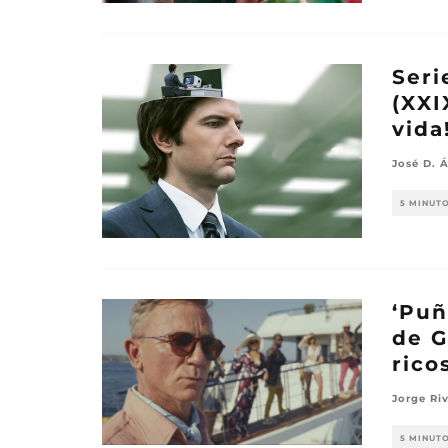
Seri
(XXI
vida
José D. Á
5 MINUT
‘Puñ
de G
rico
Jorge Ri
5 MINUT