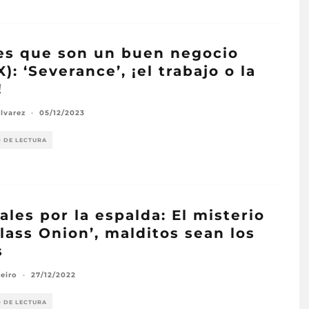
es que son un buen negocio
X): ‘Severance’, ¡el trabajo o la
!
lvarez
·
05/12/2023
O DE LECTURA
ales por la espalda: El misterio
lass Onion’, malditos sean los
s
veiro
·
27/12/2022
O DE LECTURA