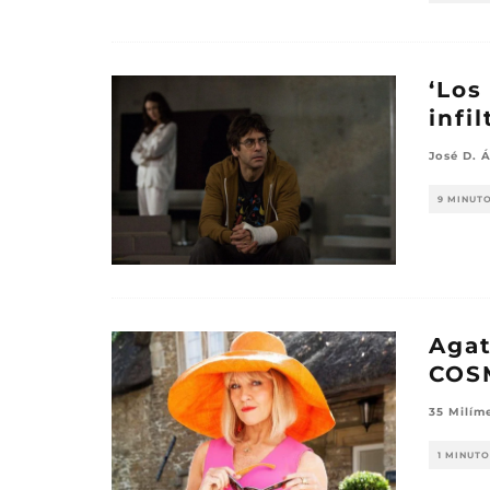
‘Los
infi
José D. Á
9 MINUT
Agat
COS
35 Milím
1 MINUTO