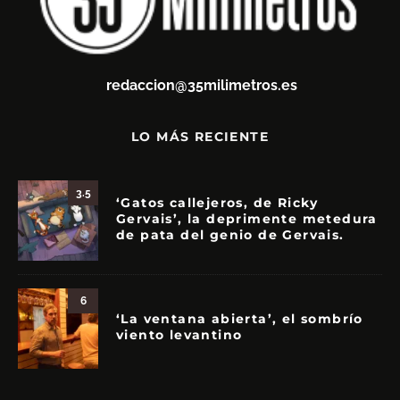
redaccion@35milimetros.es
LO MÁS RECIENTE
3.5
‘Gatos callejeros, de Ricky
Gervais’, la deprimente metedura
de pata del genio de Gervais.
6
‘La ventana abierta’, el sombrío
viento levantino