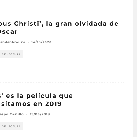
pus Christi’, la gran olvidada de
Oscar
Vandenbrouke
·
14/10/2020
O DE LECTURA
s’ es la película que
sitamos en 2019
espo Castillo
·
15/08/2019
O DE LECTURA