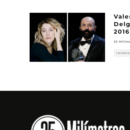
Vale
Delg
2016
35 Milím
1 MINUTO