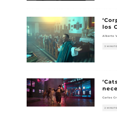
‘Cor
los 
Alberto 
3 MINUT
‘Cat
nece
Carlos Cr
2 MINUT