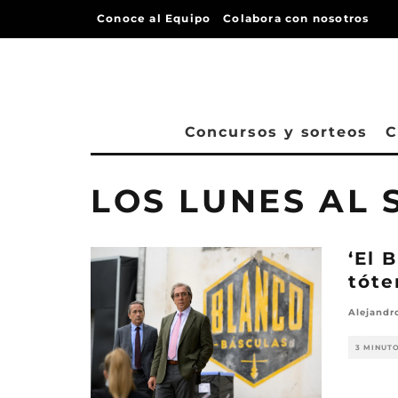
Conoce al Equipo
Colabora con nosotros
Concursos y sorteos
C
LOS LUNES AL 
‘El 
tóte
Alejandr
3 MINUT