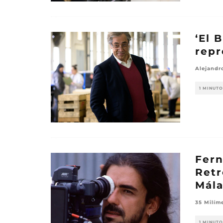
‘El 
repr
Alejandr
1 MINUTO
Fern
Retr
Mál
35 Milím
1 MINUTO