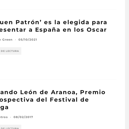
Buen Patrón’ es la elegida para
esentar a España en los Oscar
o Green
·
05/10/2021
 DE LECTURA
ando León de Aranoa, Premio
ospectiva del Festival de
aga
etros
·
08/02/2017
 DE LECTURA