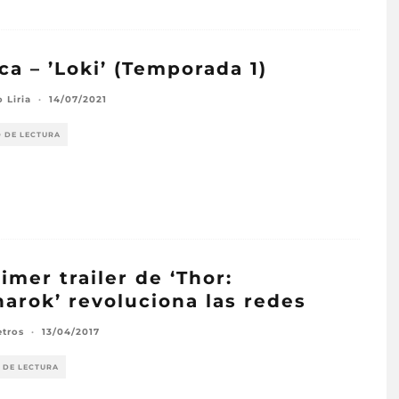
ica – ’Loki’ (Temporada 1)
 Liria
·
14/07/2021
O DE LECTURA
rimer trailer de ‘Thor:
arok’ revoluciona las redes
etros
·
13/04/2017
 DE LECTURA