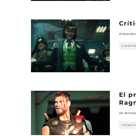
Crít
Alejandro
5 MINUT
El p
Ragn
35 Milím
1 MINUTO