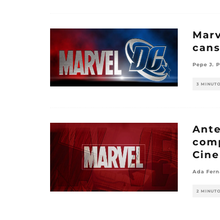
Marv
cans
Pepe J. 
3 MINUT
Ante
comp
Cine
Ada Fern
2 MINUT