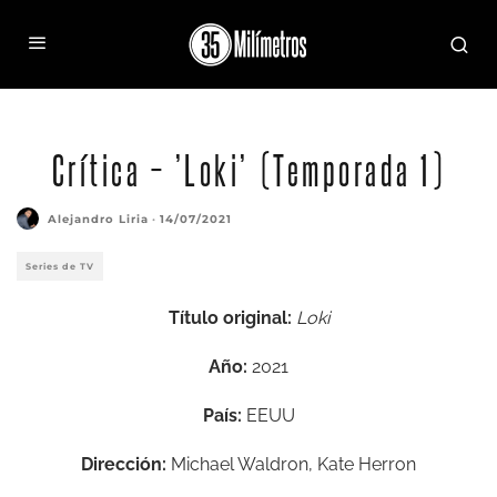
Crítica – ’Loki’ (Temporada 1)
Alejandro Liria
·
14/07/2021
Series de TV
Título original:
Loki
Año:
2021
País:
EEUU
Dirección:
Michael Waldron,
Kate Herron