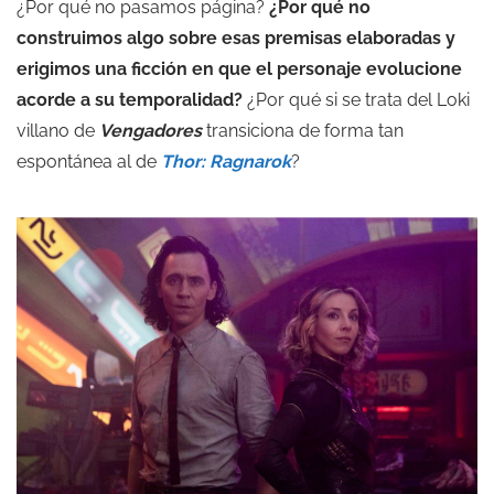
¿Por qué no pasamos página?
¿Por qué no
construimos algo sobre esas premisas elaboradas y
erigimos una ficción en que el personaje evolucione
acorde a su temporalidad?
¿Por qué si se trata del Loki
villano de
Vengadores
transiciona de forma tan
espontánea al de
Thor: Ragnarok
?