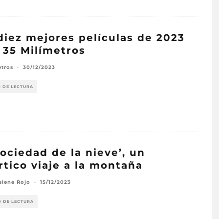
diez mejores películas de 2023
 35 Milímetros
etros
·
30/12/2023
O DE LECTURA
sociedad de la nieve’, un
rtico viaje a la montaña
elene Rojo
·
15/12/2023
O DE LECTURA