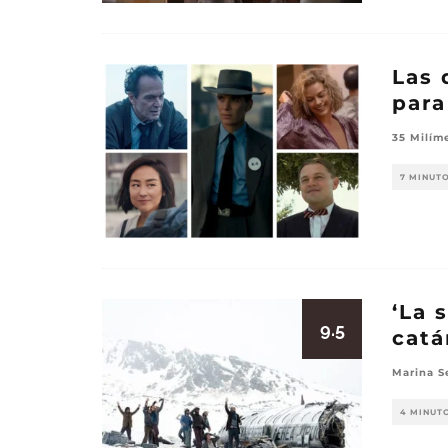
Las 
para
35 Milím
7 MINUT
‘La 
9.5
catá
Marina S
4 MINUT