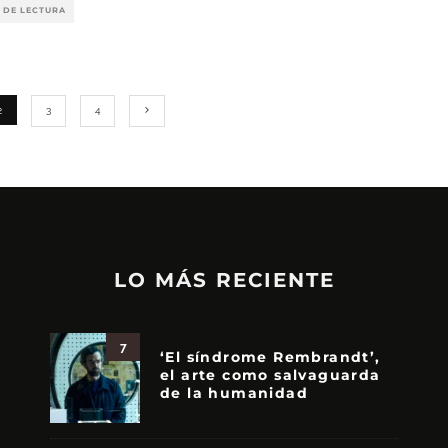
 DE LECTURA
2
3
4
LO MÁS RECIENTE
7
‘El síndrome Rembrandt’,
el arte como salvaguarda
de la humanidad