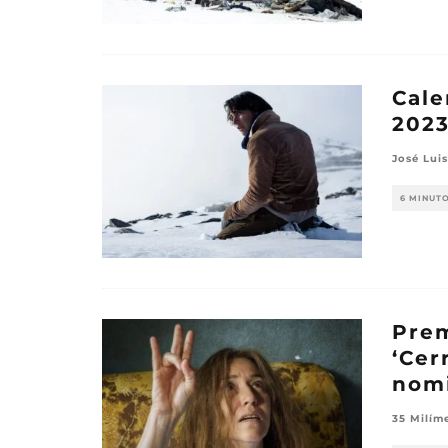
Cale
202
José Luis
6 MINUT
Prem
‘Cer
nom
35 Milím