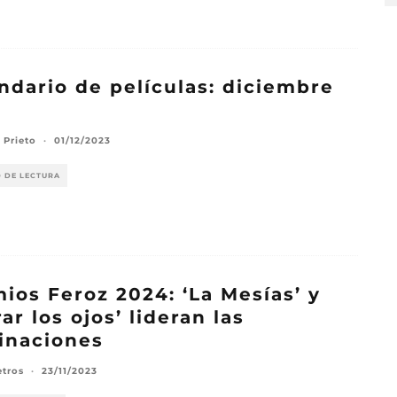
ndario de películas: diciembre
3
 Prieto
·
01/12/2023
O DE LECTURA
ios Feroz 2024: ‘La Mesías’ y
rar los ojos’ lideran las
inaciones
etros
·
23/11/2023