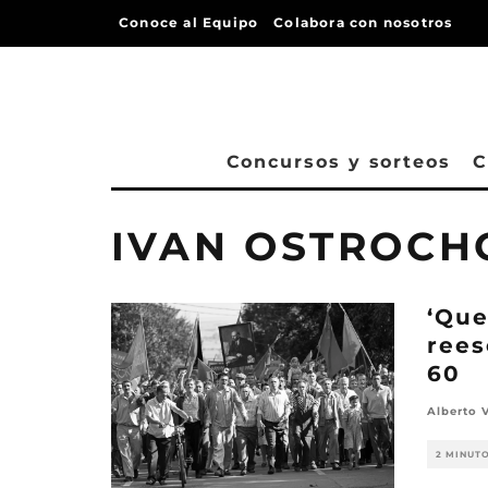
Conoce al Equipo
Colabora con nosotros
Concursos y sorteos
C
IVAN OSTROCH
‘Que
rees
60
Alberto 
2 MINUT