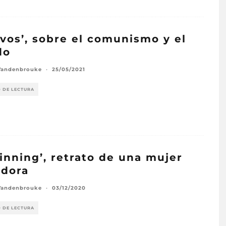
rvos’, sobre el comunismo y el
do
Vandenbrouke
·
25/05/2021
O DE LECTURA
inning’, retrato de una mujer
idora
Vandenbrouke
·
03/12/2020
O DE LECTURA