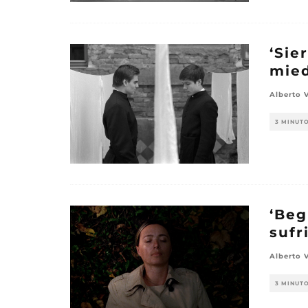
‘Sie
mie
Alberto 
3 MINUT
‘Beg
sufr
Alberto 
3 MINUT