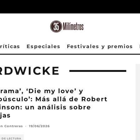
ríticas
Especiales
Festivales y premios
RDWICKE
Drama’, ‘Die my love’ y
púsculo’: Más allá de Robert
inson: un análisis sobre
jas
n Contreras
·
19/06/2026
O DE LECTURA