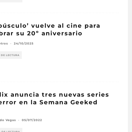
púsculo’ vuelve al cine para
brar su 20º aniversario
etros
·
24/10/2025
 DE LECTURA
lix anuncia tres nuevas series
error en la Semana Geeked
2
rdo Vegas
·
05/07/2022
O DE LECTURA