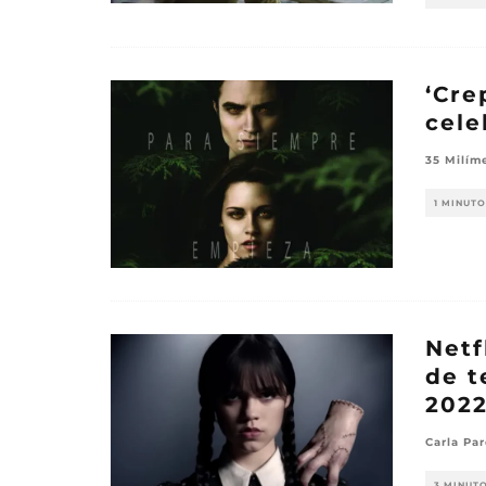
‘Cre
cele
35 Milím
1 MINUTO
Netf
de t
202
Carla Pa
3 MINUT