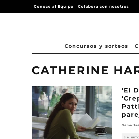
Conoce al Equipo
Colabora con nosotros
Concursos y sorteos
C
CATHERINE HA
‘El 
‘Cre
Patt
pare
Gema Jae
3 MINUT