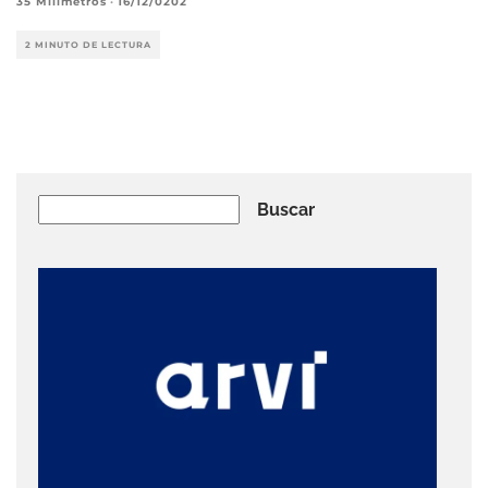
35 Milímetros
·
16/12/0202
2 MINUTO DE LECTURA
Buscar
Buscar