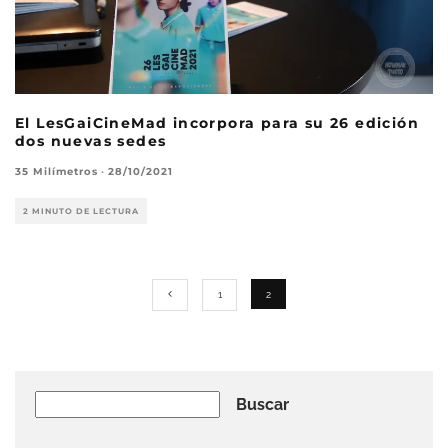
El LesGaiCineMad incorpora para su 26 edición
dos nuevas sedes
35 Milímetros
·
28/10/2021
2 MINUTO DE LECTURA
1
2
Buscar
Buscar