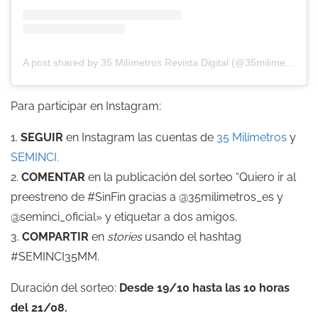
A post shared by 35 Milímetros Revista Digital (@35milimetros_es)
‍Para participar en Instagram:
1.
SEGUIR
en Instagram las cuentas de
35 Milímetros
y
SEMINCI.
2.
COMENTAR
en la publicación del sorteo “Quiero ir al
preestreno de #SinFin gracias a @35milimetros_es y
@seminci_oficial» y etiquetar a dos amigos.
3.
COMPARTIR
en
stories
usando el hashtag
#SEMINCI35MM.
Duración del sorteo:
Desde 19/10 hasta las 10 horas
del 21/08.