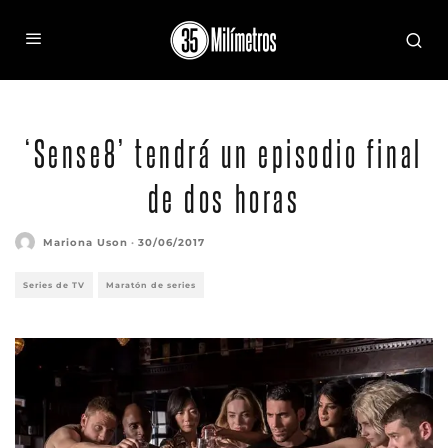
‘Sense8’ tendrá un episodio final
de dos horas
Mariona Uson
·
30/06/2017
Series de TV
Maratón de series