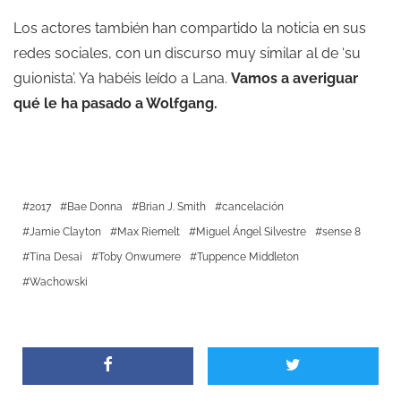
Los actores también han compartido la noticia en sus
redes sociales, con un discurso muy similar al de ‘su
guionista’. Ya habéis leído a Lana.
Vamos a averiguar
qué le ha pasado a Wolfgang.
2017
Bae Donna
Brian J. Smith
cancelación
Jamie Clayton
Max Riemelt
Miguel Ángel Silvestre
sense 8
Tina Desai
Toby Onwumere
Tuppence Middleton
Wachowski