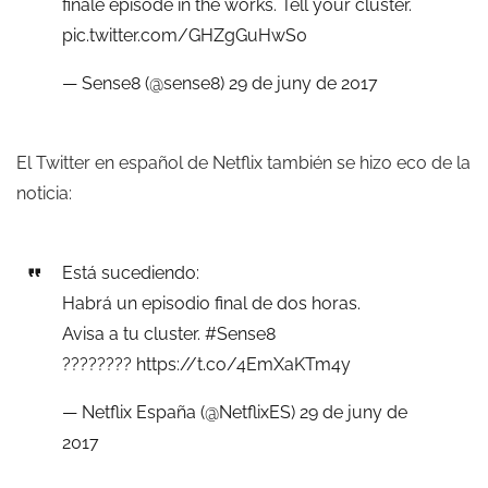
finale episode in the works. Tell your cluster.
pic.twitter.com/GHZgGuHwS0
— Sense8 (@sense8)
29 de juny de 2017
El Twitter en español de Netflix también se hizo eco de la
noticia:
Está sucediendo:
Habrá un episodio final de dos horas.
Avisa a tu cluster.
#Sense8
????????
https://t.co/4EmXaKTm4y
— Netflix España (@NetflixES)
29 de juny de
2017