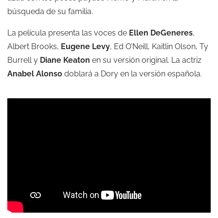
búsqueda de su familia.
La película presenta las voces de
Ellen DeGeneres
,
Albert Brooks,
Eugene Levy
, Ed O’Neill, Kaitlin Olson, Ty
Burrell y
Diane Keaton
en su versión original. La actriz
Anabel Alonso
doblará a Dory en la versión española.