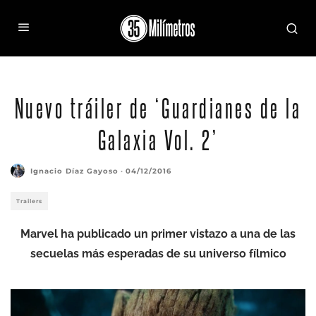
Guardians Of The Galaxy Vol. 2Start of Production ImageL to R: Rocket (voiced by Bradley
Cooper), Drax (Dave Bautista), Groot (voiced by Vin Diesel), Peter Quill/Star-Lord (Chris Pratt)
and Gamora (Zoe Saldana)©Marvel 2017
Nuevo tráiler de ‘Guardianes de la
Galaxia Vol. 2’
Ignacio Díaz Gayoso
·
04/12/2016
Trailers
Marvel ha publicado un primer vistazo a una de las
secuelas más esperadas de su universo fílmico