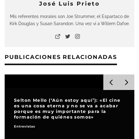
José Luis Prieto
Mis referentes morales son Joe Strummer, el Espartaco de
Kirk Douglas y Susan Sarandon. Una vez vi a Willem Dafoe.
PUBLICACIONES RELACIONADAS
‘Aún estoy aquí’): «El cine
terna y no se va a acabar
Iker Arnaiz (Arga
 importante para la
a mí me habría v
 quiénes somos»
cuando empecé.
Entrevistas