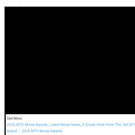
Get More:
2016 MTV Movie Awards
,
Latest Movie News
,
A Sneak Peek From The Set Of ‘
Island’ – 2016 MTV Movie Awards