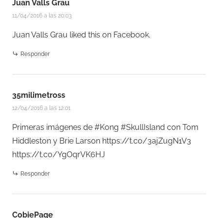
Juan Valls Grau
11/04/2016 a las 20:03
Juan Valls Grau
liked this on Facebook.
Responder
35milimetross
12/04/2016 a las 12:01
Primeras imágenes de #Kong #SkullIsland con Tom
Hiddleston y Brie Larson
https://t.co/3ajZugN1V3
https://t.co/YgOqrVK6HJ
Responder
CobiePage