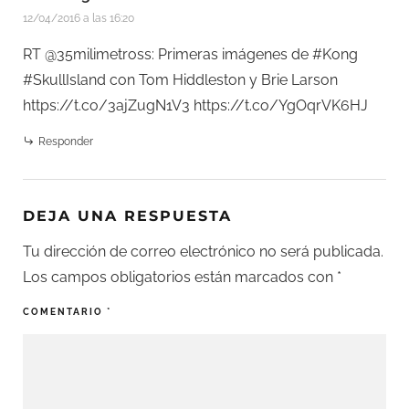
12/04/2016 a las 16:20
RT @35milimetross: Primeras imágenes de #Kong
#SkullIsland con Tom Hiddleston y Brie Larson
https://t.co/3ajZugN1V3
https://t.co/YgOqrVK6HJ
Responder
DEJA UNA RESPUESTA
Tu dirección de correo electrónico no será publicada.
Los campos obligatorios están marcados con
*
COMENTARIO
*