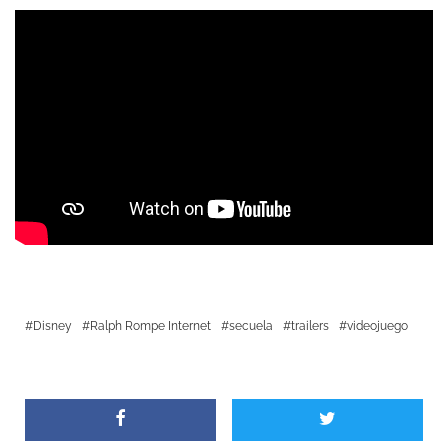
Disney
Ralph Rompe Internet
secuela
trailers
videojuego