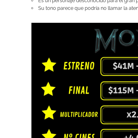
Es un personaje desconocido para el gran 
Su tono parece que podría no llamar la aten