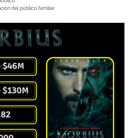
público
ción del público familiar