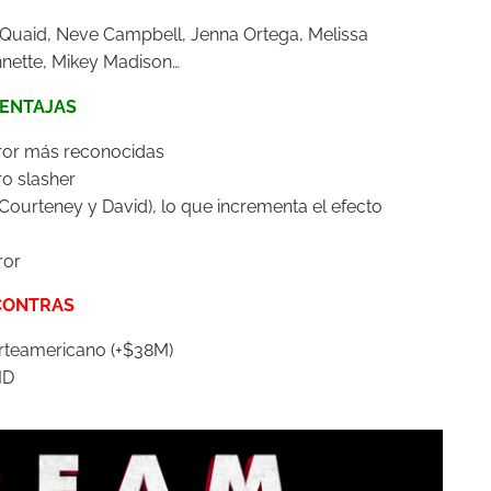
 Quaid,
Neve Campbell,
Jenna Ortega,
Melissa
nette,
Mikey Madison…
ENTAJAS
rror más reconocidas
ro slasher
 Courteney y David), lo que incrementa el efecto
ror
CONTRAS
orteamericano (+$38M)
ID