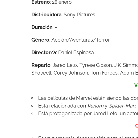
Estreno
: 28 enero
Distribuidora
: Sony Pictures
Duración
: –
Género
: Acción/Aventuras/Terror
Director/a
: Daniel Espinosa
Reparto
:
Jared Leto,
Tyrese Gibson,
J.K. Simm
Shotwell,
Corey Johnson,
Tom Forbes,
Adam El
V
Las películas de Marvel están siendo las d
Está relacionada con
Venom
y
Spider-Man
,
Está protagonizada por Jared Leto, un act