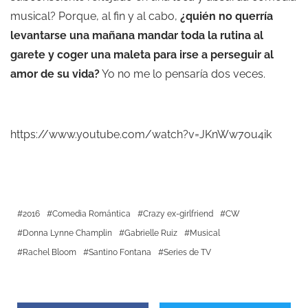
musical? Porque, al fin y al cabo,
¿quién no querría
levantarse una mañana mandar toda la rutina al
garete y coger una maleta para irse a perseguir al
amor de su vida?
Yo no me lo pensaría dos veces.
https://www.youtube.com/watch?v=JKnWw7ou4ik
2016
Comedia Romántica
Crazy ex-girlfriend
CW
Donna Lynne Champlin
Gabrielle Ruiz
Musical
Rachel Bloom
Santino Fontana
Series de TV