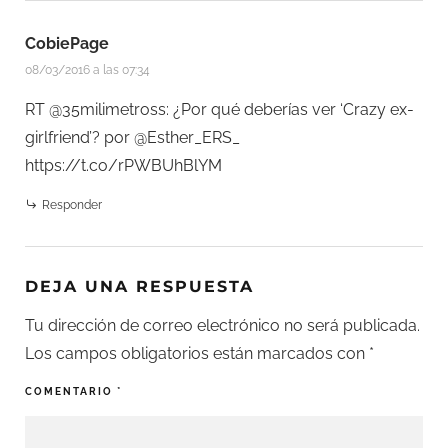
CobiePage
08/03/2016 a las 07:34
RT @35milimetross: ¿Por qué deberías ver ‘Crazy ex-
girlfriend’? por @Esther_ERS_
https://t.co/rPWBUhBlYM
Responder
DEJA UNA RESPUESTA
Tu dirección de correo electrónico no será publicada.
Los campos obligatorios están marcados con
*
COMENTARIO
*