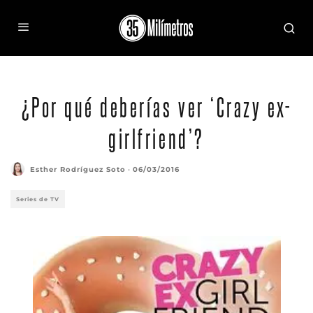
¿Por qué deberías ver ‘Crazy ex-
girlfriend’?
Esther Rodríguez Soto
·
06/03/2016
Series de TV