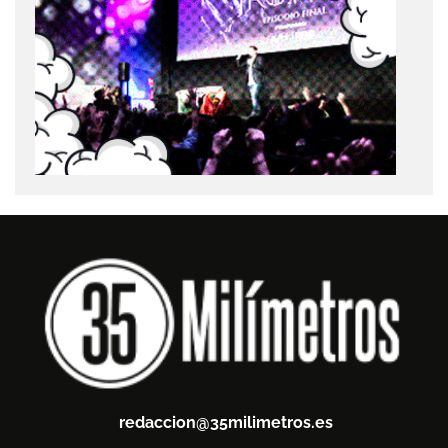
redaccion@35milimetros.es