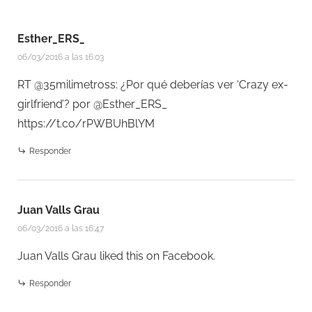
Esther_ERS_
06/03/2016 a las 16:03
RT @35milimetross: ¿Por qué deberías ver ‘Crazy ex-
girlfriend’? por @Esther_ERS_
https://t.co/rPWBUhBlYM
Responder
Juan Valls Grau
06/03/2016 a las 16:47
Juan Valls Grau
liked this on Facebook.
Responder