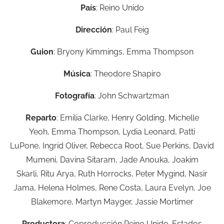
País
: Reino Unido
Dirección
:
Paul Feig
Guion
:
Bryony Kimmings,
Emma Thompson
Música
:
Theodore Shapiro
Fotografía
:
John Schwartzman
Reparto
:
Emilia Clarke,
Henry Golding,
Michelle
Yeoh,
Emma Thompson,
Lydia Leonard,
Patti
LuPone,
Ingrid Oliver,
Rebecca Root,
Sue Perkins,
David
Mumeni,
Davina Sitaram,
Jade Anouka,
Joakim
Skarli,
Ritu Arya,
Ruth Horrocks,
Peter Mygind,
Nasir
Jama,
Helena Holmes,
Rene Costa,
Laura Evelyn,
Joe
Blakemore,
Martyn Mayger,
Jassie Mortimer
Productora
:
Coproducción Reino Unido-Estados