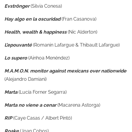
Evströnger
(Silvia Conesa)
Hay algo en la oscuridad
(Fran Casanova)
Health, wealth & happiness
(Nic Alderton)
L’epouvanté
(Romanin Lafargue & Thibault Lafargue)
Lo supero
(Ainhoa Menéndez)
M.A.M.O.N. monitor against mexicans over nationwide
(Alejandro Damiani)
Marta
(Lucía Forner Segarra)
Marta no viene a cenar
(Macarena Astorga)
RIP
(Caye Casas / Albert Pintó)
Roake
(Joan Cobos)