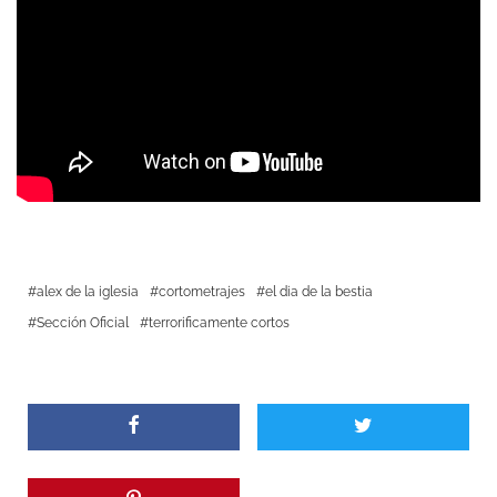
alex de la iglesia
cortometrajes
el dia de la bestia
Sección Oficial
terrorificamente cortos