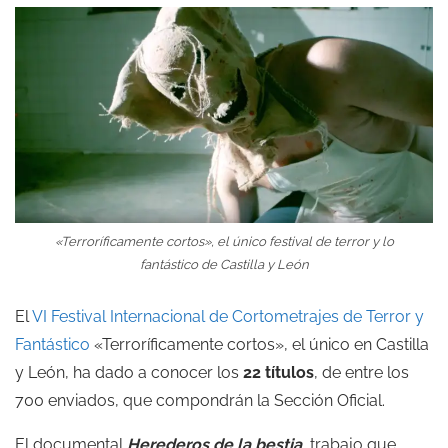
«Terroríficamente cortos», el único festival de terror y lo
fantástico de Castilla y León
El
VI Festival Internacional de Cortometrajes de Terror y
Fantástico
«Terroríficamente cortos», el único en Castilla
y León, ha dado a conocer los
22 títulos
, de entre los
700 enviados, que compondrán la Sección Oficial.
El documental
Herederos de la bestia
, trabajo que