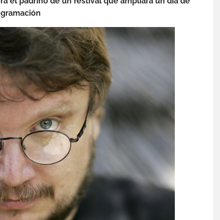
rá el padrino de un festival que ampliará un día de
ogramación