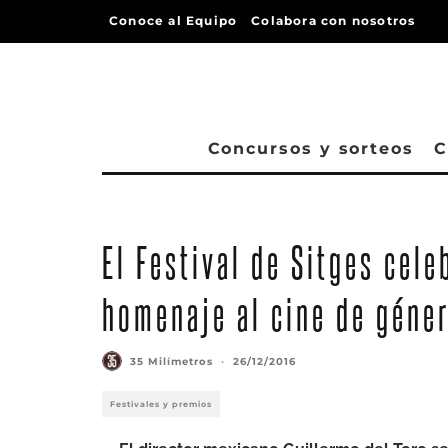
Conoce al Equipo
Colabora con nosotros
Concursos y sorteos
C
El Festival de Sitges cel
homenaje al cine de géne
35 Milímetros
·
26/12/2016
Festivales y premios