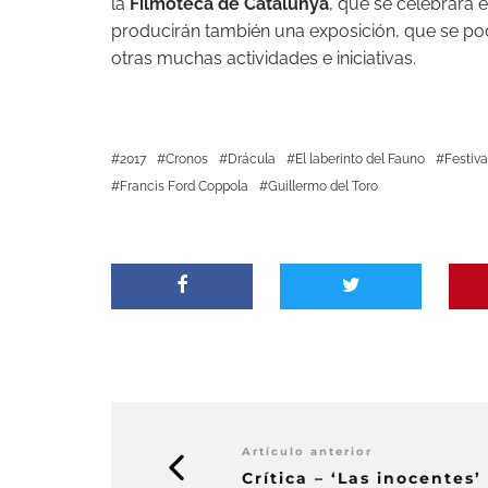
la
Filmoteca de Catalunya
, que se celebrará e
producirán también una exposición, que se po
otras muchas actividades e iniciativas.
2017
Cronos
Drácula
El laberinto del Fauno
Festiva
Francis Ford Coppola
Guillermo del Toro
Artículo anterior
Crítica – ‘Las inocentes’