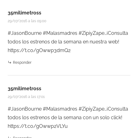
35milimetross
29/07/2016 a las 09:00
#JasonBourne #Malasmadres #ZipiyZape…¡Consulta
todos los estrenos de la semana en nuestra web!
https://t.co/gOwwp3dmQ2
Responder
35milimetross
29/07/2016 a las 17:01
#JasonBourne #Malasmadres #ZipiyZape…¡Consulta
todos los estrenos de la semana con un solo click!
https://t.co/gOwwp2VLYu