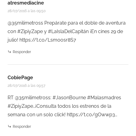
atresmediacine
28/07/2016 a las 09:50
@35milimetross Prepárate para el doble de aventura
con #ZipiyZape y #LaIslaDelCapitán ¡En cines 29 de
julio!
https://t.co/Lsm0osr8S7
Responder
CobiePage
28/07/2016 a las 09:57
RT @35milimetross: #JasonBourne #Malasmadres
#ZipiyZape…¡Consulta todos los estrenos de la
semana con un solo click!
https://t.co/gOwwp3…
Responder