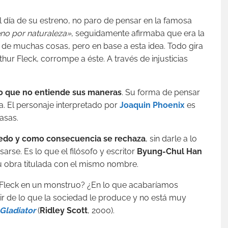
el día de su estreno, no paro de pensar en la famosa
no por naturaleza»
, seguidamente afirmaba que era la
a de muchas cosas, pero en base a esta idea. Todo gira
ur Fleck, corrompe a éste. A través de injusticias
o que no entiende sus maneras
. Su forma de pensar
ía. El personaje interpretado por
Joaquin Phoenix
es
asas.
iedo y como consecuencia se rechaza
, sin darle a lo
se. Es lo que el filósofo y escritor
Byung-Chul Han
 obra titulada con el mismo nombre.
r Fleck en un monstruo? ¿En lo que acabaríamos
ir de lo que la sociedad le produce y no está muy
Gladiator
(
Ridley Scott
, 2000).