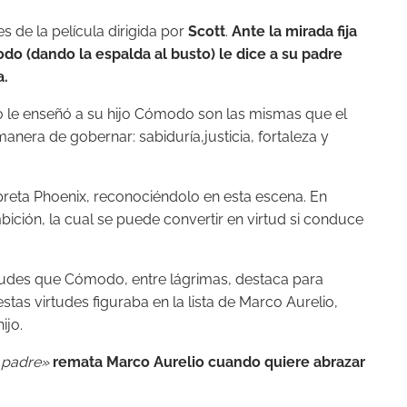
s de la película dirigida por
Scott
.
Ante la mirada fija
do (dando la espalda al busto) le dice a su padre
a.
o le enseñó a su hijo Cómodo son las mismas que el
anera de gobernar: sabiduría,justicia, fortaleza y
preta Phoenix, reconociéndolo en esta escena. En
ición, la cual se puede convertir en virtud si conduce
irtudes que Cómodo, entre lágrimas, destaca para
tas virtudes figuraba en la lista de Marco Aurelio,
ijo.
 padre»
remata Marco Aurelio cuando quiere abrazar