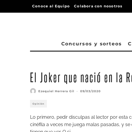
Conoce al Equipo
Colabora con nosotros
Concursos y sorteos
C
El Joker que nació en la 
Ezequiel Herrera Gil
·
09/03/2020
Opinión
Lo primero, pedir disculpas al lector por esta 
cinéfila a veces me juega malas pasadas, y se
tienen que ver. O si.