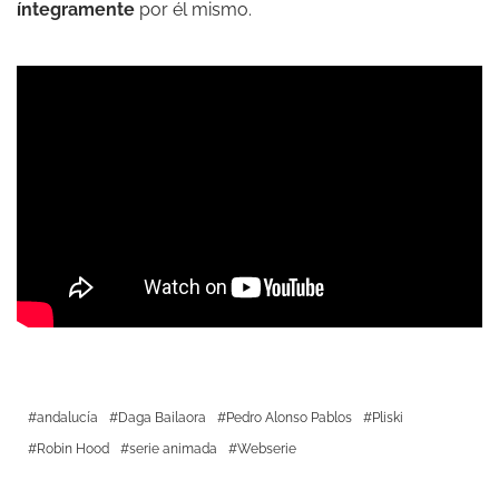
íntegramente
por él mismo.
andalucía
Daga Bailaora
Pedro Alonso Pablos
Pliski
Robin Hood
serie animada
Webserie