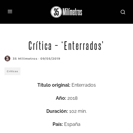
Crítica – ‘Enterrados’
35 Milímetros
·
09/05/2019
Críticas
Título original:
Enterrados
Año:
2018
Duración:
102 min.
País:
España