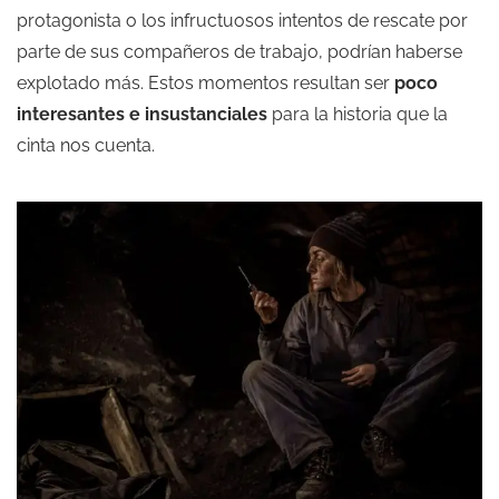
protagonista o los infructuosos intentos de rescate por
parte de sus compañeros de trabajo, podrían haberse
explotado más. Estos momentos resultan ser
poco
interesantes e insustanciales
para la historia que la
cinta nos cuenta.