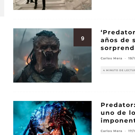
‘Predator
9
años de 
sorprend
Carlos Mera
·
19/
4 MINUTO DE LECTU
Predator
uno de l
imponent
Carlos Mera
·
17/