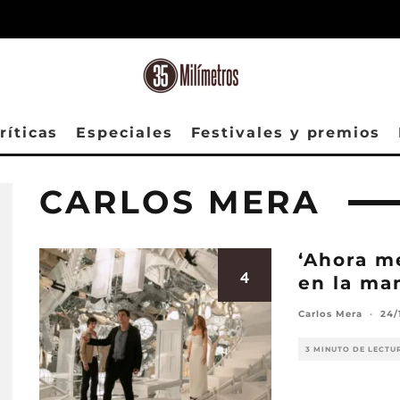
ríticas
Especiales
Festivales y premios
CARLOS MERA
‘Ahora me
4
en la ma
Carlos Mera
·
24/
3 MINUTO DE LECTU