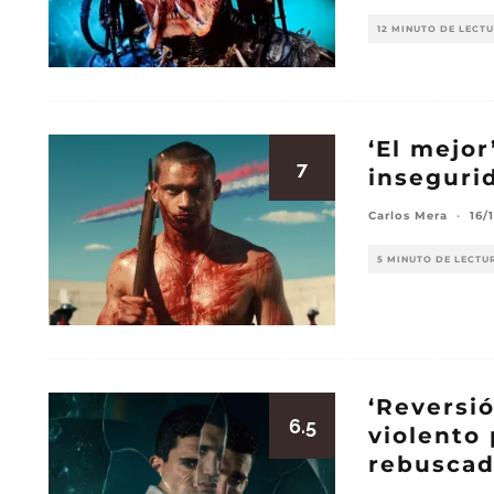
12 MINUTO DE LECT
‘El mejor
7
inseguri
Carlos Mera
·
16/
5 MINUTO DE LECTU
‘Reversió
6.5
violento
rebusca