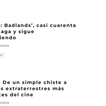
: Badlands’, casi cuarenta
saga y sigue
iendo
11/2025
RA
: De un simple chiste a
os extraterrestres más
es del cine
11/2025