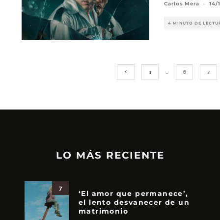
Carlos Mera
·
14/
4 MINUTO DE LECTU
1
…
6
7
LO MÁS RECIENTE
7
‘El amor que permanece’,
el lento desvanecer de un
matrimonio