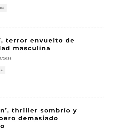
URA
’, terror envuelto de
dad masculina
11/2025
RA
n’, thriller sombrío y
 pero demasiado
do