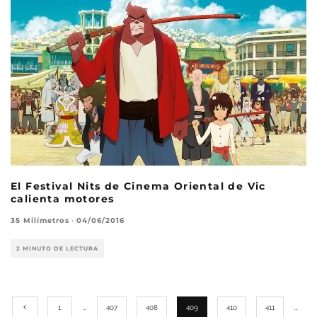
El Festival Nits de Cinema Oriental de Vic
calienta motores
35 Milímetros
·
04/06/2016
2 MINUTO DE LECTURA
1
…
407
408
409
410
411
…