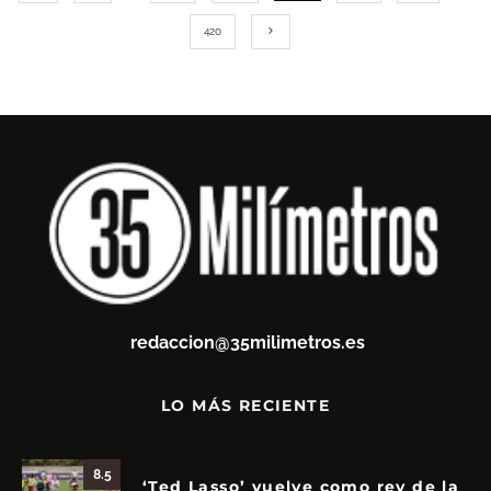
420
redaccion@35milimetros.es
LO MÁS RECIENTE
8.5
‘Ted Lasso’ vuelve como rey de la